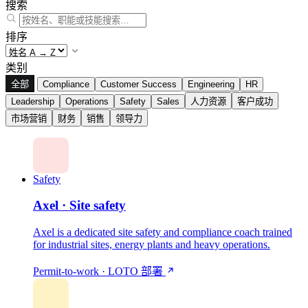
搜索
排序
类别
全部
Compliance
Customer Success
Engineering
HR
Leadership
Operations
Safety
Sales
人力资源
客户成功
市场营销
财务
销售
领导力
Safety
Axel · Site safety
Axel is a dedicated site safety and compliance coach trained
for industrial sites, energy plants and heavy operations.
Permit-to-work · LOTO
部署