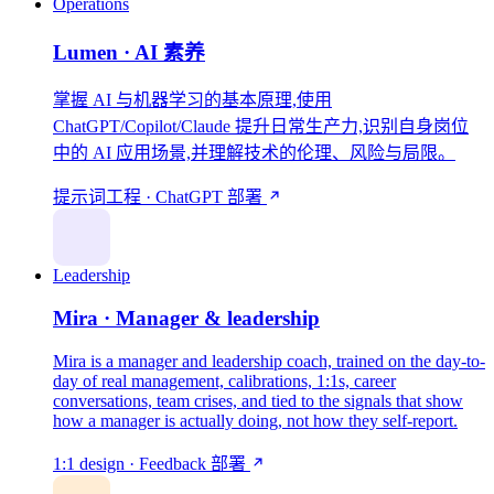
Operations
Lumen · AI 素养
掌握 AI 与机器学习的基本原理,使用
ChatGPT/Copilot/Claude 提升日常生产力,识别自身岗位
中的 AI 应用场景,并理解技术的伦理、风险与局限。
提示词工程 · ChatGPT
部署
Leadership
Mira · Manager & leadership
Mira is a manager and leadership coach, trained on the day-to-
day of real management, calibrations, 1:1s, career
conversations, team crises, and tied to the signals that show
how a manager is actually doing, not how they self-report.
1:1 design · Feedback
部署